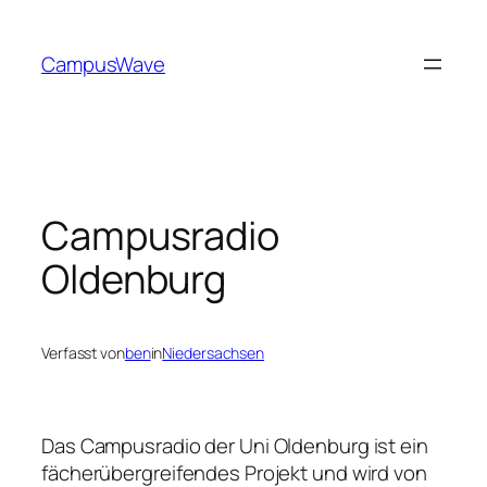
Zum
Inhalt
CampusWave
springen
Campusradio
Oldenburg
Verfasst von
ben
in
Niedersachsen
Das Campusradio der Uni Oldenburg ist ein
fächerübergreifendes Projekt und wird von